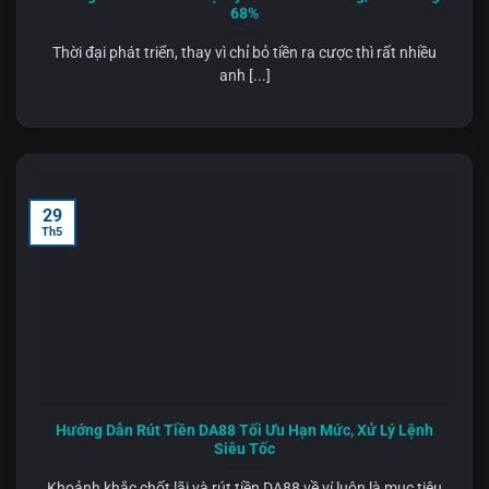
68%
trong đúng 60 giây).
Thời đại phát triển, thay vì chỉ bỏ tiền ra cược thì rất nhiều
Định dạng mật khẩu: Để tối ưu bảo mật, mật
anh [...]
khẩu cần dài từ 8 đến 20 ký tự, kết hợp giữa chữ
cái, số và kýy tự đặc biệt nhằm vô hiệu hóa các
công cụ dò pass.
Đồng bộ dữ liệu: Yếu tố quan trọng nhất là ”
Xác
minh KYC
” phải trùng khớp 100% với họ và tên
29
trên thẻ ngân hàng cá nhân. Hẹ thống sẽ tự
Th5
động đối chiếu dữ liệu này khi bạn phát sinh
lệnh rút tiền đầu tiên để ngăn chặn gian lận.
Hướng Dẫn Rút Tiền DA88 Tối Ưu Hạn Mức, Xử Lý Lệnh
Siêu Tốc
Khoảnh khắc chốt lãi và rút tiền DA88 về ví luôn là mục tiêu