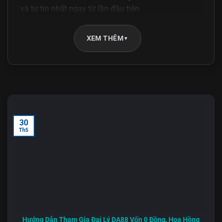
và tự tin nhất ngay từ lần đầu tiên.
Khởi đầu cuộc chơi gia nhập nền tảng dễ
XEM THÊM
▼
dàng
Quá trình gia nhập nền tảng
DA88
được nhà cái
thiết kế tối giản để tiết kiệm thời gian, nhưng lại đòi
hỏi sự chuẩn xác ban đầu nhằm bảo vệ tài sản và
thông tin cho anh em cược thủ về sau.
Quy trình mở tài khoản hợp lệ
30
Th5
Chỉ mất chưa tới 2 phút để
đăng ký DA88
thành
công 1 tài khoản mới. Tuy nhiên, việc điền thông tin
chuẩn ngay từ đầu sẽ giúp quá trình xác minh KYC
diễn ra cực kỳ trơn tru.
Thông tin chính chủ: Chắc chắn rằng anh em
đang sử dụng số điện thoại cá nhân đang hoạt
Hướng Dẫn Tham Gia Đại Lý DA88 Vốn 0 Đồng, Hoa Hồng
động để nhận mã OTP xác thực (có hiệu lực