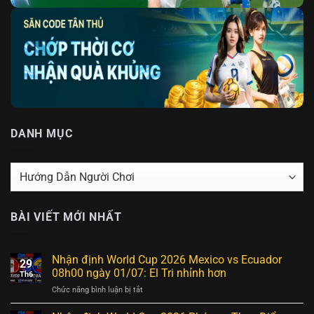
Hướng dẫn tối ưu quá trình nạp rút tiền trên DA88
Quy tắc rút tiền an toàn về thẻ ngân hàng
Để lệnh
rút tiền DA88
diễn ra suôn sẻ và không bị
treo ở khâu kiểm duyệt, anh em cần tuân thủ
nghiêm ngặt các quy định về dòng tiền:
DANH MỤC
Điều kiện vòng cược: Nhằm tuân thủ quy định
chống rửa tiền quốc tế, toàn bộ số tiền nạp vào
Danh
bắt buộc phải trải qua tối thiểu 01 vòng cược
mục
doanh thu hợp lệ mới có thể thực hiện lệnh rút
BÀI VIẾT MỚI NHẤT
(trừ các gói khuyến mãi có quy định riêng).
Xác minh tài khoản đích: Lệnh rút tiền chỉ được
xử lý khi tài khoản nhận là tài khoản ngân hàng
Nhận định World Cup 2026 Mexico vs Ecuador
29
08h00 ngày 01/07: El Tri nhỉnh hơn
Th6
chính chủ đã liên kết. Mọi giao dịch qua bên thứ
Chức năng bình luận bị tắt
ở
3 (tên người nhận không khớp) sẽ bị hệ thống tự
Nhận
động từ chối và hoàn tiền về ví cược.
định