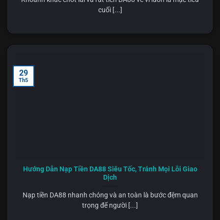
cuối [...]
Khởi đầu cuộc chơi gia nhập nền tảng dễ dàng
Thao tác đăng nhập và bảo vệ tài khoản
29
Cơ chế bảo vệ tài khoản người chơi được kích hoạt
Th5
ngay từ khi đăng nhập, đảm bảo không gian giải trí
của người chơi luôn an toàn tại
DA88
.
Sau khi truy cập đúng đường link
trang chủ
DA88
hoặc mở ứng dụng, hãy nhập chính xác
”
Tên đăng nhập
” và ”
Mật khẩu
”.
Nhằm chống lại hành vi xâm nhập, hệ thống
Hướng Dẫn Nạp Tiền DA88 Siêu Tốc, Tránh Mọi Lỗi Giao
Dịch
nhà cái sẽ tự động tạm khóa tài khoản trong 24
giờ nếu phát hiện nhập sai mật khẩu quá 5 lần
Nạp tiền DA88 nhanh chóng và an toàn là bước đệm quan
liên tiếp từ cùng một địa chỉ IP.
trọng để người [...]
Trên điện thoại, anh em nên bật tính năng đăng