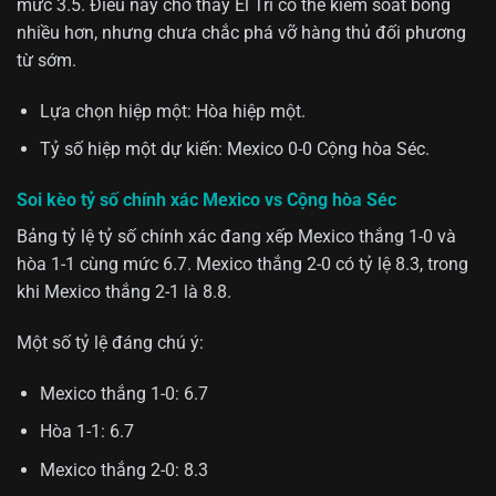
mức 3.5. Điều này cho thấy El Tri có thể kiểm soát bóng
nhiều hơn, nhưng chưa chắc phá vỡ hàng thủ đối phương
từ sớm.
Lựa chọn hiệp một: Hòa hiệp một.
Tỷ số hiệp một dự kiến: Mexico 0-0 Cộng hòa Séc.
Soi kèo tỷ số chính xác Mexico vs Cộng hòa Séc
Bảng tỷ lệ tỷ số chính xác đang xếp Mexico thắng 1-0 và
hòa 1-1 cùng mức 6.7. Mexico thắng 2-0 có tỷ lệ 8.3, trong
khi Mexico thắng 2-1 là 8.8.
Một số tỷ lệ đáng chú ý:
Mexico thắng 1-0: 6.7
Hòa 1-1: 6.7
Mexico thắng 2-0: 8.3