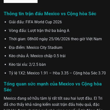
Thông tin trận đấu Mexico vs Cộng hòa Séc
Giải đấu: FIFA World Cup 2026
Vòng đấu: Lượt trận thứ ba bảng A
Thời gian: 08h00 ngày 25/06/2026 theo giờ Việt Nam
Địa điểm: Mexico City Stadium
Kèo châu Á: Mexico chấp 0.5 trái
Kèo tài xỉu: 2/2.5 bàn
Tỷ lệ 1X2: Mexico 1.91 – Hòa 3.35 – Cộng hòa Séc 3.70
Tổng quan sức mạnh của Mexico vs Cộng hòa
Séc
Mexico đang sở hữu tâm lý rất tốt sau hai lượt đầu. El Tri
đã cho thấy khả năng kiểm soát trận đấu hiệu quả, đặc