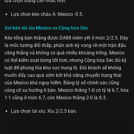
lựa chọn đáng cân nhắc hơn.
Lựa chọn kèo châu Á: Mexico -0.5.
Soi kèo tài xỉu Mexico vs Cộng hòa Séc
Kèo tổng bàn thắng được DA88 niêm yết ở mức 2/2.5. Đây
là mốc tương đối thấp, phản ánh kỳ vọng về một trận đấu
căng thẳng và không có quá nhiều khoảng trống. Mexico
có thể kiểm soát bóng tốt hơn, nhưng Cộng hòa Séc đủ kỷ
luật để phong tỏa khu vực trung lộ. Đội khách sẽ không
muốn đẩy cao quá sớm bởi khả năng chuyển trạng thái
của Mexico khá nguy hiểm. Bảng tỷ số chính xác cũng
củng cố xu hướng ít bàn. Mexico thắng 1-0 có tỷ lệ 6.7, hòa
1-1 cũng ở mức 6.7, còn Mexico thắng 2-0 là 8.3.
Lựa chọn tài xỉu: Xỉu 2/2.5 bàn.