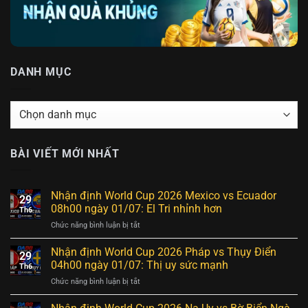
DANH MỤC
Danh
mục
BÀI VIẾT MỚI NHẤT
Nhận định World Cup 2026 Mexico vs Ecuador
29
08h00 ngày 01/07: El Tri nhỉnh hơn
Th6
Chức năng bình luận bị tắt
ở
Nhận
định
Nhận định World Cup 2026 Pháp vs Thụy Điển
29
World
04h00 ngày 01/07: Thị uy sức mạnh
Th6
Cup
Chức năng bình luận bị tắt
ở
2026
Nhận
Mexico
định
vs