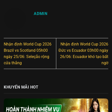
ADMIN
Nhận định World Cup 2026
Nhận định World Cup 2026
Brazil vs Scotland 05h00
Đức vs Ecuador 03h00 ngày
ngày 25/06: Seleção rộng
26/06: Ecuador khó tạo bất
cửa thắng
ngờ
KHUYẾN MÃI HOT