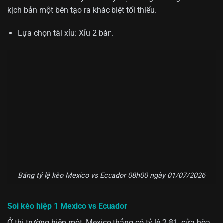
kịch bản một bên tạo ra khác biệt tối thiểu.
Lựa chọn tài xỉu: Xỉu 2 bàn.
Bảng tỷ lệ kèo Mexico vs Ecuador 08h00 ngày 01/07/2026
Soi kèo hiệp 1 Mexico vs Ecuador
Ở thị trường hiệp một, Mexico thắng có tỷ lệ 2.81, cửa hòa