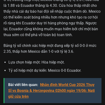
là 1.88 và Ecuador thắng là 4.30. Cửa hòa thấp nhất cho
thấy nhà cái dự báo hai đội sẽ nhập cuộc thăm dò. Mexico
có thể kiểm soát bóng nhiều hơn nhưng khó tạo ra cơ hội
rõ ràng khi Ecuador duy trì hàng phòng ngự thấp. Ngược
lại, Ecuador cũng không muốn mạo hiểm bởi chỉ một bàn
thua sớm có thể phá vỡ toàn bộ toan tính.
Bảng tỷ số chính xác hiệp một đang xếp tỷ số 0-0 ở mức
2.35, thấp hơn Mexico dẫn 1-0 với tỷ lệ 3.6.
Lựa chọn hiệp một: Hòa hiệp một.
Tỷ số hiệp một dự kiến: Mexico 0-0 Ecuador.
Bài viết liên quan:
Nhận định World Cup 2026 Thụy
Sĩ vs Bosnia & Herzegovina 02h00 ngày 19/06: Nati
giữ cửa trên