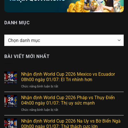
DANH MỤC
Danh
mục
BÀI VIẾT MỚI NHẤT
Nhận định World Cup 2026 Mexico vs Ecuador
29
08h00 ngày 01/07: El Tri nhỉnh hơn
Th6
Chức năng bình luận bị tắt
ở
Nhận
định
Nhận định World Cup 2026 Pháp vs Thụy Điển
29
World
04h00 ngày 01/07: Thị uy sức mạnh
Th6
Cup
Chức năng bình luận bị tắt
ở
2026
Nhận
Mexico
định
Nhận định World Cup 2026 Na Uy vs Bờ Biển Ngà
vs
29
World
Ecuador
00h00 ngày 01/07: Thử thách cực lớn
Th6