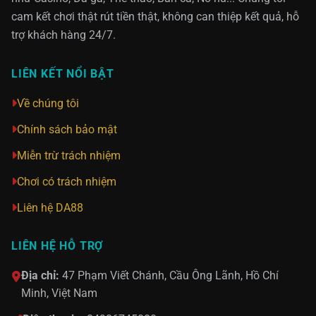
tại
cam kết chơi thật rút tiền thật, không can thiệp kết quả, hỗ
Monterrey
trợ khách hàng 24/7.
LIÊN KẾT NỔI BẬT
Về chúng tôi
Chính sách bảo mật
Miễn trừ trách nhiệm
Chơi có trách nhiệm
Liên hệ DA88
LIÊN HỆ HỖ TRỢ
Địa chỉ:
47 Phạm Viết Chánh, Cầu Ông Lãnh, Hồ Chí
Minh, Việt Nam