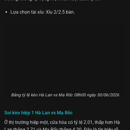
Lựa chọn tài xỉu: Xỉu 2/2.5 bàn.
Bảng tỷ lệ kèo Hà Lan vs Ma Rốc 08h00 ngày 30/06/2026
Soi kèo hiệp 1 Hà Lan vs Ma Rốc
Ở thị trường hiệp một, cửa hòa có tỷ lệ 2.01, thấp hơn Hà
Lan thắng 2.71 và Ma Rốc thắng 4.30. Đây là tín hiệu rõ