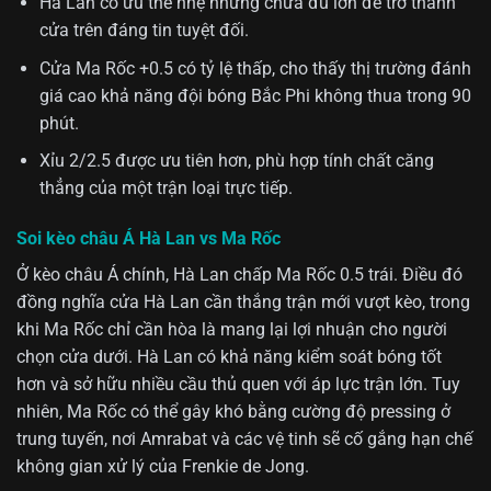
Hà Lan có ưu thế nhẹ nhưng chưa đủ lớn để trở thành
cửa trên đáng tin tuyệt đối.
Cửa Ma Rốc +0.5 có tỷ lệ thấp, cho thấy thị trường đánh
giá cao khả năng đội bóng Bắc Phi không thua trong 90
phút.
Xỉu 2/2.5 được ưu tiên hơn, phù hợp tính chất căng
thẳng của một trận loại trực tiếp.
Soi kèo châu Á Hà Lan vs Ma Rốc
Ở kèo châu Á chính, Hà Lan chấp Ma Rốc 0.5 trái. Điều đó
đồng nghĩa cửa Hà Lan cần thắng trận mới vượt kèo, trong
khi Ma Rốc chỉ cần hòa là mang lại lợi nhuận cho người
chọn cửa dưới. Hà Lan có khả năng kiểm soát bóng tốt
hơn và sở hữu nhiều cầu thủ quen với áp lực trận lớn. Tuy
nhiên, Ma Rốc có thể gây khó bằng cường độ pressing ở
trung tuyến, nơi Amrabat và các vệ tinh sẽ cố gắng hạn chế
không gian xử lý của Frenkie de Jong.