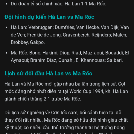
Dự đoán tỷ số chính xác: Hà Lan 1-1 Ma Rốc.
Đội hình dự kiến Hà Lan vs Ma Rốc
Hà Lan: Verbruggen; Dumfries, Van Hecke, Van Dijk, Van
de Ven; Frenkie de Jong, Gravenberch, Reijnders; Malen,
Brobbey, Gakpo.
Ma Rốc: Bono; Hakimi, Diop, Riad, Mazraoui; Bouaddi, El
Aynaoui; Brahim Díaz, Ounahi, El Khannouss; Saibari.
Lịch sử đối đầu Hà Lan vs Ma Rốc
Hà Lan và Ma Rốc mới gặp nhau ba lần trong lịch sử. Cột
mốc đáng nhớ nhất diễn ra tại World Cup 1994, khi Hà Lan
giành chiến thắng 2-1 trước Ma Rốc.
Dù lịch sử nghiêng về Cơn lốc cam, bối cảnh hiện tại đã
thay đổi rất nhiều. Ma Rốc đang sở hữu đội hình giàu chất
kỹ thuật, có nhiều cầu thủ trưởng thành từ hệ thống bóng