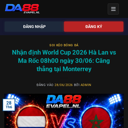
ĐĂNG NHẬP
ĐĂNG KÝ
SOI KÈO BÓNG ĐÁ
Nhận định World Cup 2026 Hà Lan vs
Ma Rốc 08h00 ngày 30/06: Căng
thẳng tại Monterrey
ĐĂNG VÀO
28/06/2026
BỞI
ADMIN
28
Th6