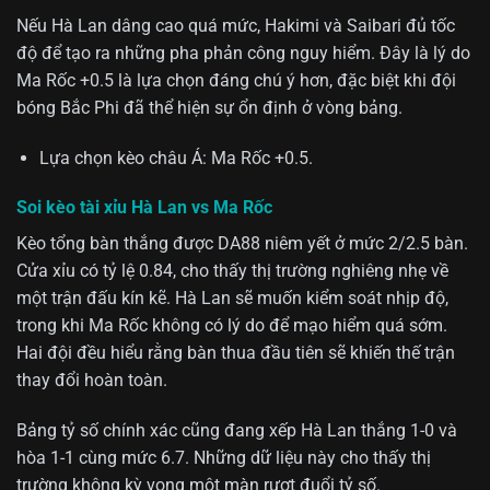
Nếu Hà Lan dâng cao quá mức, Hakimi và Saibari đủ tốc
độ để tạo ra những pha phản công nguy hiểm. Đây là lý do
Ma Rốc +0.5 là lựa chọn đáng chú ý hơn, đặc biệt khi đội
bóng Bắc Phi đã thể hiện sự ổn định ở vòng bảng.
Lựa chọn kèo châu Á: Ma Rốc +0.5.
Soi kèo tài xỉu Hà Lan vs Ma Rốc
Kèo tổng bàn thắng được DA88 niêm yết ở mức 2/2.5 bàn.
Cửa xỉu có tỷ lệ 0.84, cho thấy thị trường nghiêng nhẹ về
một trận đấu kín kẽ. Hà Lan sẽ muốn kiểm soát nhịp độ,
trong khi Ma Rốc không có lý do để mạo hiểm quá sớm.
Hai đội đều hiểu rằng bàn thua đầu tiên sẽ khiến thế trận
thay đổi hoàn toàn.
Bảng tỷ số chính xác cũng đang xếp Hà Lan thắng 1-0 và
hòa 1-1 cùng mức 6.7. Những dữ liệu này cho thấy thị
trường không kỳ vọng một màn rượt đuổi tỷ số.