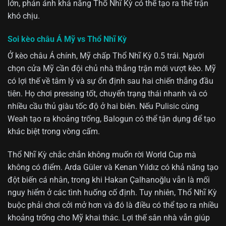
lớn, phản ánh khả năng Thổ Nhĩ Kỳ có thể tạo ra thế trận
khó chịu.
Soi kèo châu Á Mỹ vs Thổ Nhĩ Kỳ
Ở kèo châu Á chính, Mỹ chấp Thổ Nhĩ Kỳ 0.5 trái. Người
chọn cửa Mỹ cần đội chủ nhà thắng trận mới vượt kèo. Mỹ
có lợi thế về tâm lý và sự ổn định sau hai chiến thắng đầu
tiên. Họ chơi pressing tốt, chuyển trạng thái nhanh và có
nhiều cầu thủ giàu tốc độ ở hai biên. Nếu Pulisic cùng
Weah tạo ra khoảng trống, Balogun có thể tận dụng để tạo
khác biệt trong vòng cấm.
Thổ Nhĩ Kỳ chắc chắn không muốn rời World Cup mà
không có điểm. Arda Güler và Kenan Yıldız có khả năng tạo
đột biến cá nhân, trong khi Hakan Çalhanoğlu vẫn là mối
nguy hiểm ở các tình huống cố định. Tuy nhiên, Thổ Nhĩ Kỳ
buộc phải chơi cởi mở hơn và đó là điều có thể tạo ra nhiều
khoảng trống cho Mỹ khai thác. Lợi thế sân nhà vẫn giúp