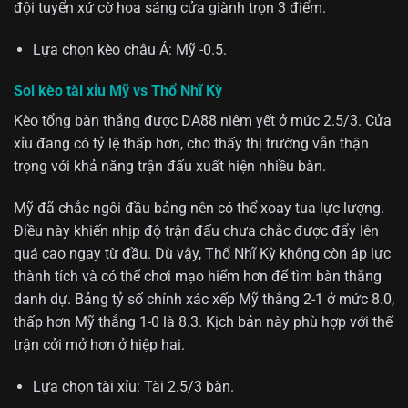
đội tuyển xứ cờ hoa sáng cửa giành trọn 3 điểm.
Lựa chọn kèo châu Á: Mỹ -0.5.
Soi kèo tài xỉu Mỹ vs Thổ Nhĩ Kỳ
Kèo tổng bàn thắng được DA88 niêm yết ở mức 2.5/3. Cửa
xỉu đang có tỷ lệ thấp hơn, cho thấy thị trường vẫn thận
trọng với khả năng trận đấu xuất hiện nhiều bàn.
Mỹ đã chắc ngôi đầu bảng nên có thể xoay tua lực lượng.
Điều này khiến nhịp độ trận đấu chưa chắc được đẩy lên
quá cao ngay từ đầu. Dù vậy, Thổ Nhĩ Kỳ không còn áp lực
thành tích và có thể chơi mạo hiểm hơn để tìm bàn thắng
danh dự. Bảng tỷ số chính xác xếp Mỹ thắng 2-1 ở mức 8.0,
thấp hơn Mỹ thắng 1-0 là 8.3. Kịch bản này phù hợp với thế
trận cởi mở hơn ở hiệp hai.
Lựa chọn tài xỉu: Tài 2.5/3 bàn.