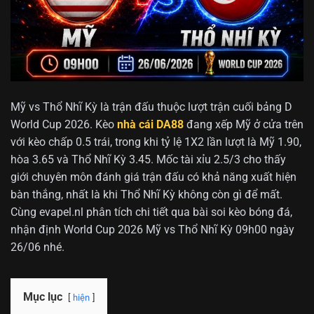
Mỹ vs Thổ Nhĩ Kỳ là trận đấu thuộc lượt trận cuối bảng D
World Cup 2026. Kèo
nhà cái DA88
đang xếp Mỹ ở cửa trên
với kèo chấp 0.5 trái, trong khi tỷ lệ 1X2 lần lượt là Mỹ 1.90,
hòa 3.65 và Thổ Nhĩ Kỳ 3.45. Mốc tài xỉu 2.5/3 cho thấy
giới chuyên môn đánh giá trận đấu có khả năng xuất hiện
bàn thắng, nhất là khi Thổ Nhĩ Kỳ không còn gì để mất.
Cùng evapel.nl phân tích chi tiết qua bài soi kèo bóng đá,
nhận định World Cup 2026 Mỹ vs Thổ Nhĩ Kỳ 09h00 ngày
26/06 nhé.
Mục lục
hiện