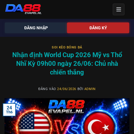
ĐĂNG NHẬP
ĐĂNG KÝ
SOI KÈO BÓNG ĐÁ
Nhận định World Cup 2026 Mỹ vs Thổ
Nhĩ Kỳ 09h00 ngày 26/06: Chủ nhà
chiến thắng
ĐĂNG VÀO
24/06/2026
BỞI
ADMIN
24
Th6