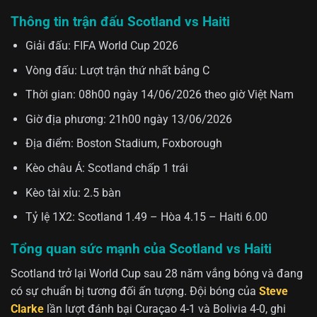
Thông tin trận đấu Scotland vs Haiti
Giải đấu: FIFA World Cup 2026
Vòng đấu: Lượt trận thứ nhất bảng C
Thời gian: 08h00 ngày 14/06/2026 theo giờ Việt Nam
Giờ địa phương: 21h00 ngày 13/06/2026
Địa điểm: Boston Stadium, Foxborough
Kèo châu Á: Scotland chấp 1 trái
Kèo tài xỉu: 2.5 bàn
Tỷ lệ 1X2: Scotland 1.49 – Hòa 4.15 – Haiti 6.00
Tổng quan sức mạnh của Scotland vs Haiti
Scotland trở lại World Cup sau 28 năm vắng bóng và đang
có sự chuẩn bị tương đối ấn tượng. Đội bóng của
Steve
Clarke
lần lượt đánh bại Curaçao 4-1 và Bolivia 4-0, ghi