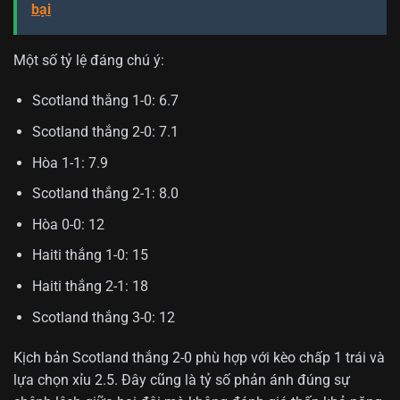
bại
Một số tỷ lệ đáng chú ý:
Scotland thắng 1-0: 6.7
Scotland thắng 2-0: 7.1
Hòa 1-1: 7.9
Scotland thắng 2-1: 8.0
Hòa 0-0: 12
Haiti thắng 1-0: 15
Haiti thắng 2-1: 18
Scotland thắng 3-0: 12
Kịch bản Scotland thắng 2-0 phù hợp với kèo chấp 1 trái và
lựa chọn xỉu 2.5. Đây cũng là tỷ số phản ánh đúng sự