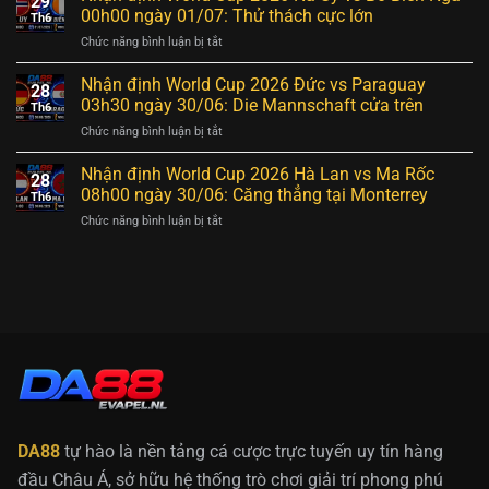
29
World
Ecuador
00h00 ngày 01/07: Thử thách cực lớn
Th6
Cup
08h00
Chức năng bình luận bị tắt
ở
2026
ngày
Nhận
Pháp
01/07:
định
Nhận định World Cup 2026 Đức vs Paraguay
vs
El
28
World
Thụy
03h30 ngày 30/06: Die Mannschaft cửa trên
Tri
Th6
Cup
Điển
nhỉnh
Chức năng bình luận bị tắt
ở
2026
04h00
hơn
Nhận
Na
ngày
định
Nhận định World Cup 2026 Hà Lan vs Ma Rốc
Uy
01/07:
28
World
vs
08h00 ngày 30/06: Căng thẳng tại Monterrey
Thị
Th6
Cup
Bờ
uy
Chức năng bình luận bị tắt
ở
2026
Biển
sức
Nhận
Đức
Ngà
mạnh
định
vs
00h00
World
Paraguay
ngày
Cup
03h30
01/07:
2026
ngày
Thử
Hà
30/06:
thách
Lan
Die
cực
vs
Mannschaft
lớn
Ma
cửa
Rốc
trên
08h00
ngày
DA88
tự hào là nền tảng cá cược trực tuyến uy tín hàng
30/06:
đầu Châu Á, sở hữu hệ thống trò chơi giải trí phong phú
Căng