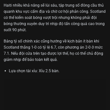
Haiti nhiều khả năng sẽ lùi sâu, tập trung số đông cầu thủ
quanh khu vực cấm địa và chờ cơ hội phản công. Scotland
có thể kiểm soát bóng vượt trội nhưng không phải đội
bóng thường xuyên duy trì nhịp độ tấn công quá cao trong
suốt 90 phút.
Bảng tỷ số chính xác cũng hướng về kịch bản ít bàn khi
Scotland thắng 1-0 có tỷ lệ 6.7, còn phương án 2-0 ở mức
7.1. Nếu đội cửa trên tạo được lợi thế, họ có thể chủ động
giảm nhịp để bảo toàn kết quả.
Lựa chọn tài xỉu: Xỉu 2.5 bàn.