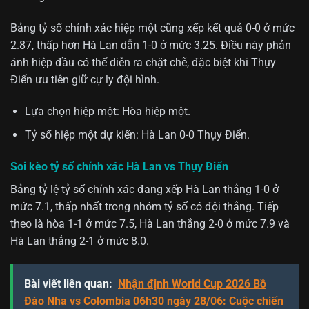
Bảng tỷ số chính xác hiệp một cũng xếp kết quả 0-0 ở mức
2.87, thấp hơn Hà Lan dẫn 1-0 ở mức 3.25. Điều này phản
ánh hiệp đầu có thể diễn ra chặt chẽ, đặc biệt khi Thụy
Điển ưu tiên giữ cự ly đội hình.
Lựa chọn hiệp một: Hòa hiệp một.
Tỷ số hiệp một dự kiến: Hà Lan 0-0 Thụy Điển.
Soi kèo tỷ số chính xác Hà Lan vs Thụy Điển
Bảng tỷ lệ tỷ số chính xác đang xếp Hà Lan thắng 1-0 ở
mức 7.1, thấp nhất trong nhóm tỷ số có đội thắng. Tiếp
theo là hòa 1-1 ở mức 7.5, Hà Lan thắng 2-0 ở mức 7.9 và
Hà Lan thắng 2-1 ở mức 8.0.
Bài viết liên quan:
Nhận định World Cup 2026 Bồ
Đào Nha vs Colombia 06h30 ngày 28/06: Cuộc chiến