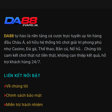
Cup
03h30
01/07:
2026
ngày
Thử
Hà
30/06:
thách
Lan
Die
cực
vs
Mannschaft
lớn
Ma
cửa
Rốc
trên
08h00
ngày
DA88
tự hào là nền tảng cá cược trực tuyến uy tín hàng
30/06:
đầu Châu Á, sở hữu hệ thống trò chơi giải trí phong phú
Căng
thẳng
như Casino, Đá gà, Thể thao, Bắn cá, Nổ hũ... Chúng tôi
tại
cam kết chơi thật rút tiền thật, không can thiệp kết quả, hỗ
Monterrey
trợ khách hàng 24/7.
LIÊN KẾT NỔI BẬT
Về chúng tôi
Chính sách bảo mật
Miễn trừ trách nhiệm