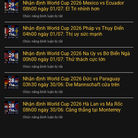
Nhận định World Cup 2026 Mexico vs Ecuador
29
08h00 ngày 01/07: El Tri nhỉnh hơn
Th6
Chức năng bình luận bị tắt
ở
Nhận
định
Nhận định World Cup 2026 Pháp vs Thụy Điển
29
World
04h00 ngày 01/07: Thị uy sức mạnh
Th6
Cup
Chức năng bình luận bị tắt
ở
2026
Nhận
Mexico
định
Nhận định World Cup 2026 Na Uy vs Bờ Biển Ngà
vs
29
World
Ecuador
00h00 ngày 01/07: Thử thách cực lớn
Th6
Cup
08h00
Chức năng bình luận bị tắt
ở
2026
ngày
Nhận
Pháp
01/07:
định
Nhận định World Cup 2026 Đức vs Paraguay
vs
El
28
World
Thụy
03h30 ngày 30/06: Die Mannschaft cửa trên
Tri
Th6
Cup
Điển
nhỉnh
Chức năng bình luận bị tắt
ở
2026
04h00
hơn
Nhận
Na
ngày
định
Nhận định World Cup 2026 Hà Lan vs Ma Rốc
Uy
01/07:
28
World
vs
08h00 ngày 30/06: Căng thẳng tại Monterrey
Thị
Th6
Cup
Bờ
uy
Chức năng bình luận bị tắt
ở
2026
Biển
sức
Nhận
Đức
Ngà
mạnh
định
vs
00h00
World
Paraguay
ngày