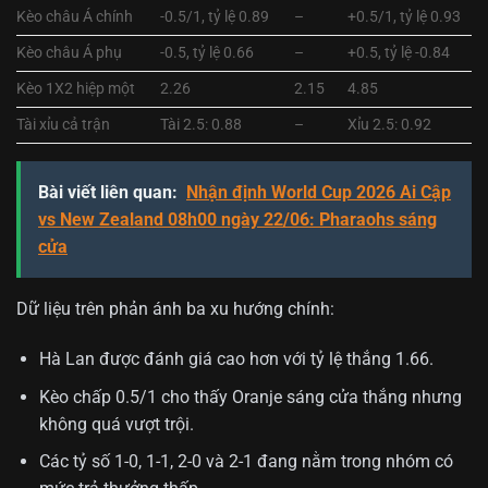
Kèo châu Á chính
-0.5/1, tỷ lệ 0.89
–
+0.5/1, tỷ lệ 0.93
Kèo châu Á phụ
-0.5, tỷ lệ 0.66
–
+0.5, tỷ lệ -0.84
Kèo 1X2 hiệp một
2.26
2.15
4.85
Tài xỉu cả trận
Tài 2.5: 0.88
–
Xỉu 2.5: 0.92
Bài viết liên quan:
Nhận định World Cup 2026 Ai Cập
vs New Zealand 08h00 ngày 22/06: Pharaohs sáng
cửa
Dữ liệu trên phản ánh ba xu hướng chính:
Hà Lan được đánh giá cao hơn với tỷ lệ thắng 1.66.
Kèo chấp 0.5/1 cho thấy Oranje sáng cửa thắng nhưng
không quá vượt trội.
Các tỷ số 1-0, 1-1, 2-0 và 2-1 đang nằm trong nhóm có