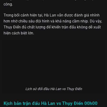
công.
Trong bối cảnh hiện tại, Hà Lan vẫn được đánh giá nhỉnh
hơn nhờ chiều sâu đội hình và khả năng cầm nhịp. Dù vậy,
Thụy Điển đủ chất lượng để khiến trận đấu không dễ xuất
hiện cách biệt lớn.
Lịch sử đối đầu Hà Lan vs Thụy Điển
Kịch bản trận đấu Hà Lan vs Thụy Điển 00h00