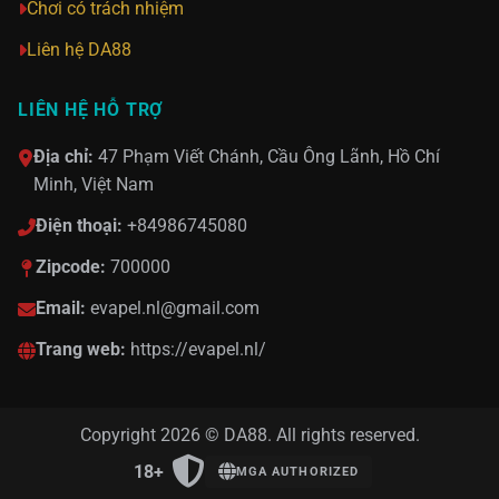
Chơi có trách nhiệm
Liên hệ DA88
LIÊN HỆ HỖ TRỢ
Địa chỉ:
47 Phạm Viết Chánh, Cầu Ông Lãnh, Hồ Chí
Minh, Việt Nam
Điện thoại:
+84986745080
Zipcode:
700000
Email:
evapel.nl@gmail.com
Trang web:
https://evapel.nl/
Copyright 2026 © DA88. All rights reserved.
18+
MGA AUTHORIZED