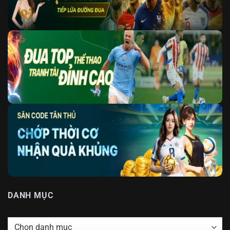
DANH MỤC
Danh