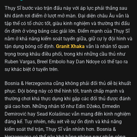
Thụy Sĩ bước vào trận đấu này với áp lực phải thắng sau
khi đánh rơi điểm ở lượt mở màn. Đại diện châu Âu vẫn là
tập thể có tổ chức tốt, giàu kinh nghiệm và thường thi đấu
ổn định ở vòng bảng các giải lớn. Điểm mạnh của Thụy Sĩ
nằm ở khả năng kiểm soát tuyến giữa, giữ cự ly đội hình và
tận dụng bóng cố định.
Granit Xhaka
vẫn là nhân tố quan
trọng trong khâu điều phối, trong khi những cầu thủ như
Ruben Vargas, Breel Embolo hay Dan Ndoye có thể tạo ra
sự khác biệt ở tuyến trên.
Bosnia & Herzegovina cũng không phải đối thủ dễ bị khuất
phục. Đội bóng này có thể hình tốt, tranh chấp mạnh và
thường chơi khá thực dụng khi gặp các đối thủ được đánh
giá cao hơn. Những nhân tố như Edin Džeko, Ermedin
Demirović hay Sead Kolašinac vẫn mang đến kinh nghiệm
đáng kể. Tuy nhiên, nếu xét về sự ổn định và khả năng
kiểm soát thế trận, Thụy Sĩ vẫn nhỉnh hơn. Bosnia &
Herzegovina có thể gây khó bằng phòng ngự phản công,