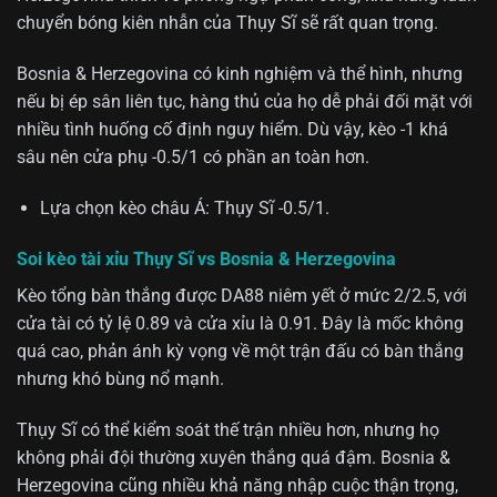
chuyển bóng kiên nhẫn của Thụy Sĩ sẽ rất quan trọng.
Bosnia & Herzegovina có kinh nghiệm và thể hình, nhưng
nếu bị ép sân liên tục, hàng thủ của họ dễ phải đối mặt với
nhiều tình huống cố định nguy hiểm. Dù vậy, kèo -1 khá
sâu nên cửa phụ -0.5/1 có phần an toàn hơn.
Lựa chọn kèo châu Á: Thụy Sĩ -0.5/1.
Soi kèo tài xỉu Thụy Sĩ vs Bosnia & Herzegovina
Kèo tổng bàn thắng được DA88 niêm yết ở mức 2/2.5, với
cửa tài có tỷ lệ 0.89 và cửa xỉu là 0.91. Đây là mốc không
quá cao, phản ánh kỳ vọng về một trận đấu có bàn thắng
nhưng khó bùng nổ mạnh.
Thụy Sĩ có thể kiểm soát thế trận nhiều hơn, nhưng họ
không phải đội thường xuyên thắng quá đậm. Bosnia &
Herzegovina cũng nhiều khả năng nhập cuộc thận trọng,