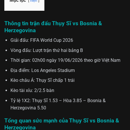
Mục lục
hiện
Thông tin trận đấu Thụy Sĩ vs Bosnia &
Herzegovina
Giải đấu: FIFA World Cup 2026
Vòng đấu: Lượt trận thứ hai bảng B
Thời gian: 02h00 ngày 19/06/2026 theo giờ Việt Nam
Địa điểm: Los Angeles Stadium
Kèo châu Á: Thụy Sĩ chấp 1 trái
Kèo tài xỉu: 2/2.5 bàn
Tỷ lệ 1X2: Thụy Sĩ 1.53 – Hòa 3.85 – Bosnia &
Herzegovina 5.50
Tổng quan sức mạnh của Thụy Sĩ vs Bosnia &
Herzegovina