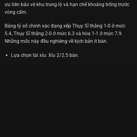
ưu tiên bảo vệ khu trung lộ và hạn chế khoảng trống trước
vòng cấm.
Bảng tỷ số chính xác đang xếp Thụy Sĩ thắng 1-0 ở mức
5.4, Thụy Sĩ thắng 2-0 ở mức 6.3 và hòa 1-1 ở mức 7.9.
Những mốc này đều nghiêng về kịch bản ít bàn.
Lựa chọn tài xỉu: Xỉu 2/2.5 bàn.