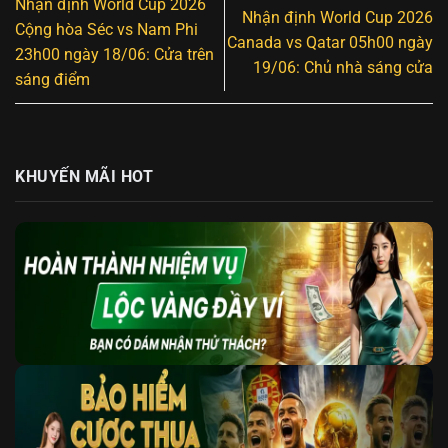
Nhận định World Cup 2026
Nhận định World Cup 2026
Cộng hòa Séc vs Nam Phi
Canada vs Qatar 05h00 ngày
23h00 ngày 18/06: Cửa trên
19/06: Chủ nhà sáng cửa
sáng điểm
KHUYẾN MÃI HOT