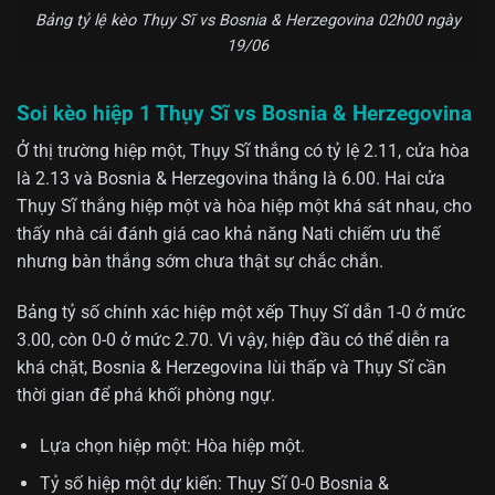
Bảng tỷ lệ kèo Thụy Sĩ vs Bosnia & Herzegovina 02h00 ngày
19/06
Soi kèo hiệp 1 Thụy Sĩ vs Bosnia & Herzegovina
Ở thị trường hiệp một, Thụy Sĩ thắng có tỷ lệ 2.11, cửa hòa
là 2.13 và Bosnia & Herzegovina thắng là 6.00. Hai cửa
Thụy Sĩ thắng hiệp một và hòa hiệp một khá sát nhau, cho
thấy nhà cái đánh giá cao khả năng Nati chiếm ưu thế
nhưng bàn thắng sớm chưa thật sự chắc chắn.
Bảng tỷ số chính xác hiệp một xếp Thụy Sĩ dẫn 1-0 ở mức
3.00, còn 0-0 ở mức 2.70. Vì vậy, hiệp đầu có thể diễn ra
khá chặt, Bosnia & Herzegovina lùi thấp và Thụy Sĩ cần
thời gian để phá khối phòng ngự.
Lựa chọn hiệp một: Hòa hiệp một.
Tỷ số hiệp một dự kiến: Thụy Sĩ 0-0 Bosnia &