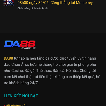
World
vs
08h00 ngày 30/06: Căng thẳng tại Monterrey
Thị
Th6
Cup
Bờ
uy
Chức năng bình luận bị tắt
ở
2026
Biển
sức
Nhận
Đức
Ngà
mạnh
định
vs
00h00
World
Paraguay
ngày
Cup
03h30
01/07:
2026
ngày
Thử
Hà
30/06:
thách
Lan
Die
cực
vs
Mannschaft
lớn
Ma
cửa
Rốc
trên
08h00
ngày
DA88
tự hào là nền tảng cá cược trực tuyến uy tín hàng
30/06:
đầu Châu Á, sở hữu hệ thống trò chơi giải trí phong phú
Căng
thẳng
như Casino, Đá gà, Thể thao, Bắn cá, Nổ hũ... Chúng tôi
tại
cam kết chơi thật rút tiền thật, không can thiệp kết quả, hỗ
Monterrey
trợ khách hàng 24/7.
LIÊN KẾT NỔI BẬT
Về chúng tôi