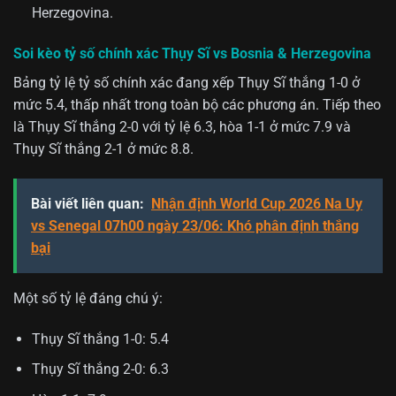
Herzegovina.
Soi kèo tỷ số chính xác Thụy Sĩ vs Bosnia & Herzegovina
Bảng tỷ lệ tỷ số chính xác đang xếp Thụy Sĩ thắng 1-0 ở
mức 5.4, thấp nhất trong toàn bộ các phương án. Tiếp theo
là Thụy Sĩ thắng 2-0 với tỷ lệ 6.3, hòa 1-1 ở mức 7.9 và
Thụy Sĩ thắng 2-1 ở mức 8.8.
Bài viết liên quan:
Nhận định World Cup 2026 Na Uy
vs Senegal 07h00 ngày 23/06: Khó phân định thắng
bại
Một số tỷ lệ đáng chú ý:
Thụy Sĩ thắng 1-0: 5.4
Thụy Sĩ thắng 2-0: 6.3