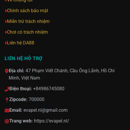
Chính sách bảo mật
Miễn trừ trách nhiệm
Chơi có trách nhiệm
Liên hệ DA88
LIÊN HỆ HỖ TRỢ
Địa chỉ:
47 Phạm Viết Chánh, Cầu Ông Lãnh, Hồ Chí
Minh, Việt Nam
Điện thoại:
+84986745080
Zipcode:
700000
Email:
evapel.nl@gmail.com
Trang web:
https://evapel.nl/