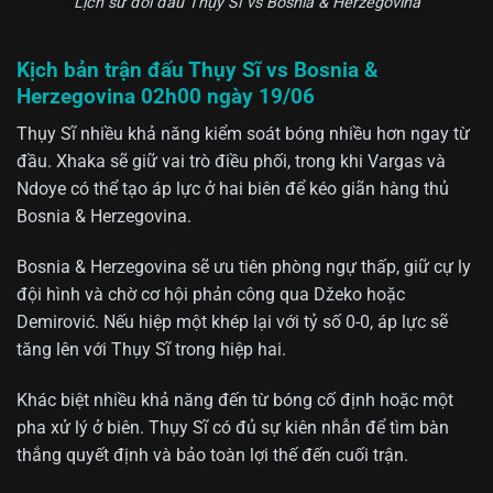
Lịch sử đối đầu Thụy Sĩ vs Bosnia & Herzegovina
Kịch bản trận đấu Thụy Sĩ vs Bosnia &
Herzegovina 02h00 ngày 19/06
Thụy Sĩ nhiều khả năng kiểm soát bóng nhiều hơn ngay từ
đầu. Xhaka sẽ giữ vai trò điều phối, trong khi Vargas và
Ndoye có thể tạo áp lực ở hai biên để kéo giãn hàng thủ
Bosnia & Herzegovina.
Bosnia & Herzegovina sẽ ưu tiên phòng ngự thấp, giữ cự ly
đội hình và chờ cơ hội phản công qua Džeko hoặc
Demirović. Nếu hiệp một khép lại với tỷ số 0-0, áp lực sẽ
tăng lên với Thụy Sĩ trong hiệp hai.
Khác biệt nhiều khả năng đến từ bóng cố định hoặc một
pha xử lý ở biên. Thụy Sĩ có đủ sự kiên nhẫn để tìm bàn
thắng quyết định và bảo toàn lợi thế đến cuối trận.