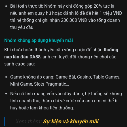
Bài toán thực tế: Nhóm này chỉ đóng góp 20% tưc là
nếu anh em quay hũ hoặc đánh lô đề đề hết 1 triệu VNĐ
thì hệ thống chỉ ghi nhận 200,000 VNĐ vào tổng doanh
thu yêu cầu.
Nhóm không áp dụng khuyến mãi
Khi chưa hoàn thành yêu cầu vòng cược để nhận
thưởng
nạp lần đầu DA88
, anh em tuyệt đối không nên chơi các
sảnh cược sau:
Game không áp dụng: Game Bài, Casino, Table Games,
Mini Game, Slots Pragmatic…
Nếu cố tình mang vốn vào đây đánh, hệ thống sẽ không
tính doanh thu, thậm chí vé cược của anh em có thể bị
hủy hoặc tạm khóa tiền thưởng.
Xem thêm:
Sự kiện và khuyến mãi