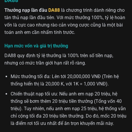
DA88
Thưởng nạp lần đầu
DA88
là chương trình dành riêng cho
tân thủ nạp lần đầu tiên. Với mức thưởng 100%, tỷ lệ hoàn
vốn là cực cao nhưng rào cản vòng cược cũng là một bài
toán anh em cần nhẩm tính trước.
Hạn mức vốn và giá trị thưởng
DA88 quy định tỷ lệ thưởng là 100% trên số tiền nạp,
nhưng có mức trần giới hạn rất rõ ràng.
Mức thưởng tối đa: Lên tới 20,000,000 VNĐ (Trên hệ
thống hiển thị là 20,000 K, với 1K = 1,000 VNĐ).
Chiến thuật nạp tối ưu: Nếu anh em nạp 20 triệu, hệ
thống sẽ bơm thêm 20 triệu tiền thưởng (Tổng vốn 40
triệu). Tuy nhiên, nếu anh em nạp 25 triệu, hệ thống vẫn
chỉ cộng tối đa 20 triệu tiền thưởng. Do đó, mốc 20 triệu
là điểm rơi tối ưu nhất để ăn trọn khuyến mãi này.