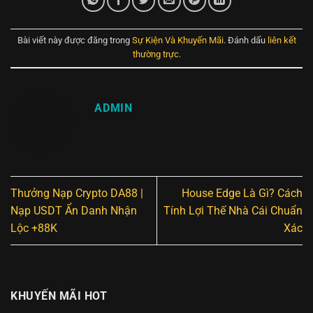
Bài viết này được đăng trong
Sự Kiện Và Khuyến Mãi
. Đánh dấu
liên kết
thường trực
.
ADMIN
Thưởng Nạp Crypto DA88 |
House Edge Là Gì? Cách
Nạp USDT Ẩn Danh Nhận
Tính Lợi Thế Nhà Cái Chuẩn
Lộc +88K
Xác
KHUYẾN MÃI HOT